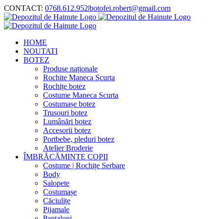
Skip
CONTACT:
0768.612.952
|
botofei.robert@gmail.com
to
content
HOME
NOUTATI
BOTEZ
Produse naționale
Rochite Maneca Scurta
Rochițe botez
Costume Maneca Scurta
Costumașe botez
Trusouri botez
Lumânări botez
Accesorii botez
Portbebe, pleduri botez
Atelier Broderie
ÎMBRĂCĂMINTE COPII
Costume | Rochițe Serbare
Body
Salopete
Costumașe
Căciulițe
Pijamale
Pantaloni