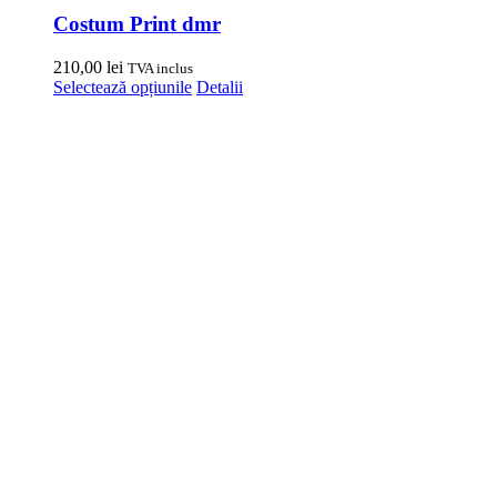
Costum Print dmr
210,00
lei
TVA inclus
Acest
Selectează opțiunile
Detalii
produs
are
mai
multe
variații.
Opțiunile
pot
fi
alese
în
pagina
produsului.