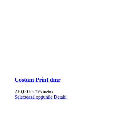
Costum Print dmr
210,00
lei
TVA inclus
Acest
Selectează opțiunile
Detalii
produs
are
mai
multe
variații.
Opțiunile
pot