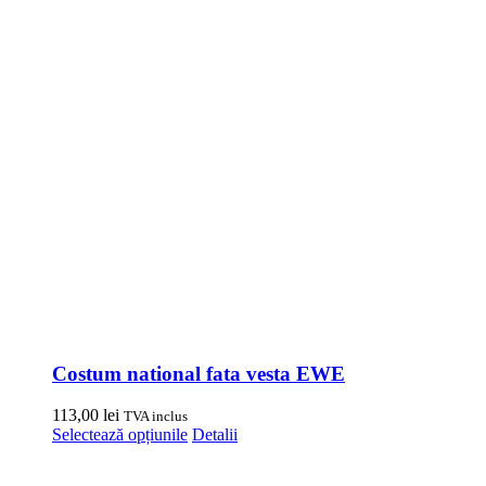
Costum national fata vesta EWE
113,00
lei
TVA inclus
Acest
Selectează opțiunile
Detalii
produs
are