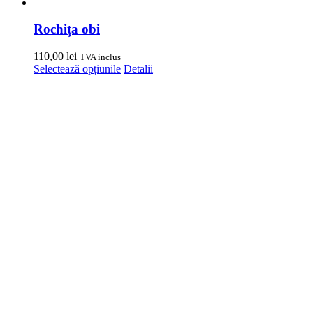
Rochița obi
110,00
lei
TVA inclus
Acest
Selectează opțiunile
Detalii
produs
are
mai
multe
variații.
Opțiunile
pot
fi
alese
în
pagina
produsului.