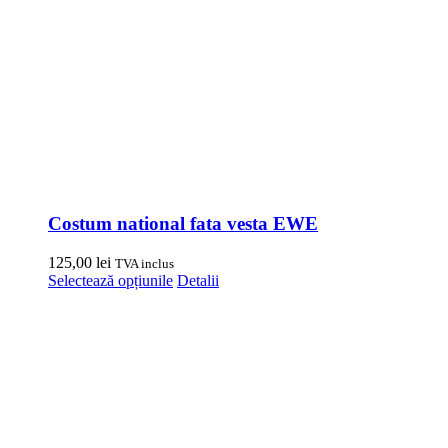
Costum national fata vesta EWE
125,00
lei
TVA inclus
Acest
Selectează opțiunile
Detalii
produs
are
mai
multe
variații.
Opțiunile
pot
fi
alese