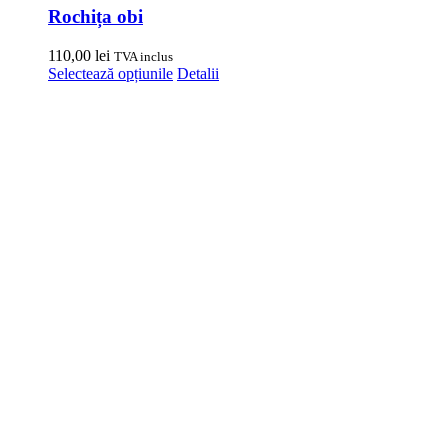
Rochița obi
110,00
lei
TVA inclus
Acest
Selectează opțiunile
Detalii
produs
are
mai
multe
variații.
Opțiunile
pot
fi
alese
în
pagina
produsului.