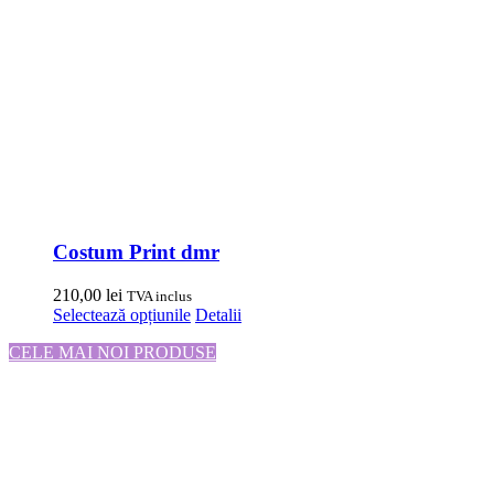
Costum Print dmr
210,00
lei
TVA inclus
Acest
Selectează opțiunile
Detalii
produs
CELE MAI NOI PRODUSE
are
mai
multe
variații.
Opțiunile
pot
fi
alese