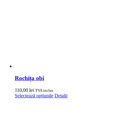
Rochița obi
110,00
lei
TVA inclus
Acest
Selectează opțiunile
Detalii
produs
are
mai
multe
variații.
Opțiunile
pot