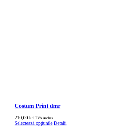
Costum Print dmr
210,00
lei
TVA inclus
Acest
Selectează opțiunile
Detalii
produs
are