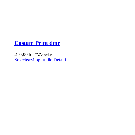
Costum Print dmr
210,00
lei
TVA inclus
Acest
Selectează opțiunile
Detalii
produs
are
mai
multe
variații.
Opțiunile
pot
fi
alese
în
pagina
produsului.