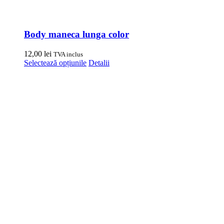
Body maneca lunga color
12,00
lei
TVA inclus
Acest
Selectează opțiunile
Detalii
produs
are
mai
multe
variații.
Opțiunile
pot
fi
alese
în
pagina
produsului.