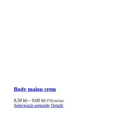
Body maiou crem
Interval
8,50
lei
–
9,00
lei
TVA inclus
de
Acest
Selectează opțiunile
Detalii
prețuri:
produs
8,50 lei
are
până
mai
la
multe