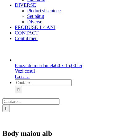
DIVERSE
Pleduri și scutece
Set pătuț
Diverse
PRODUSE 1-4 ANI
CONTACT
Contul meu
Panza de mir dantela
60
x
15,00
lei
Vezi cosul
La casa
Cautare...
Cautare...
Body maiou alb