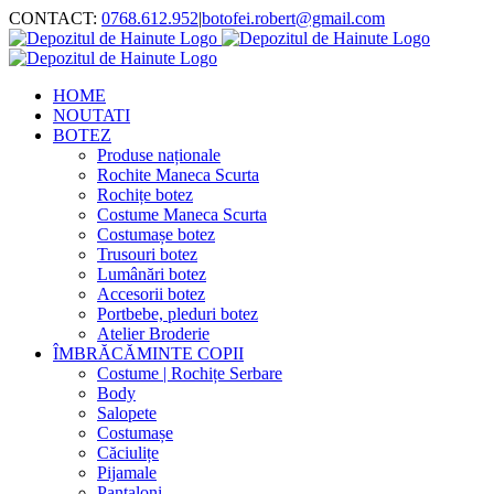
Skip
CONTACT:
0768.612.952
|
botofei.robert@gmail.com
to
content
HOME
NOUTATI
BOTEZ
Produse naționale
Rochite Maneca Scurta
Rochițe botez
Costume Maneca Scurta
Costumașe botez
Trusouri botez
Lumânări botez
Accesorii botez
Portbebe, pleduri botez
Atelier Broderie
ÎMBRĂCĂMINTE COPII
Costume | Rochițe Serbare
Body
Salopete
Costumașe
Căciulițe
Pijamale
Pantaloni