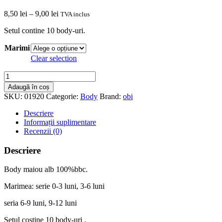
Interval
8,50
lei
–
9,00
lei
TVA inclus
de
Setul contine 10 body-uri.
prețuri:
8,50 lei
Marimi
până
la
Clear selection
9,00 lei
Cantitate
Body
Adaugă în coș
maiou
SKU:
01920
Categorie:
Body
Brand:
obi
alb
Descriere
Informații suplimentare
Recenzii (0)
Descriere
Body maiou alb 100%bbc.
Marimea: serie 0-3 luni, 3-6 luni
seria 6-9 luni, 9-12 luni
Setul costine 10 body-uri .