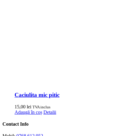
Caciulita mic pitic
15,00
lei
TVA inclus
Adaugă în coș
Detalii
Contact Info
Mobil:
0768.612.952