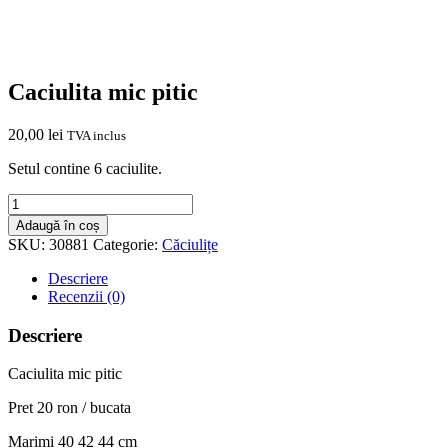
Caciulita mic pitic
20,00
lei
TVA inclus
Setul contine 6 caciulite.
Cantitate
Caciulita
Adaugă în coș
mic
SKU:
30881
Categorie:
Căciulițe
pitic
Descriere
Recenzii (0)
Descriere
Caciulita mic pitic
Pret 20 ron / bucata
Marimi 40 42 44 cm