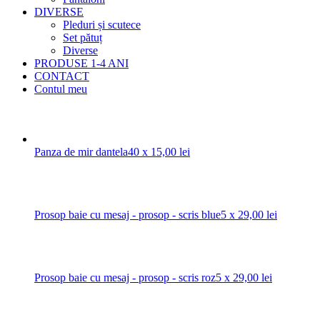
DIVERSE
Pleduri și scutece
Set pătuț
Diverse
PRODUSE 1-4 ANI
CONTACT
Contul meu
Panza de mir dantela
40
x
15,00
lei
Prosop baie cu mesaj - prosop - scris blue
5
x
29,00
lei
Prosop baie cu mesaj - prosop - scris roz
5
x
29,00
lei