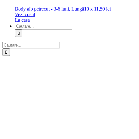
Body alb petrecut - 3-6 luni, Lungă
10
x
11,50
lei
Vezi cosul
La casa
Cautare...
Cautare...