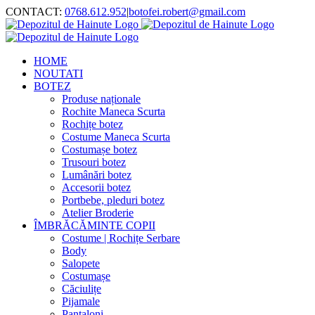
Skip
CONTACT:
0768.612.952
|
botofei.robert@gmail.com
to
content
HOME
NOUTATI
BOTEZ
Produse naționale
Rochite Maneca Scurta
Rochițe botez
Costume Maneca Scurta
Costumașe botez
Trusouri botez
Lumânări botez
Accesorii botez
Portbebe, pleduri botez
Atelier Broderie
ÎMBRĂCĂMINTE COPII
Costume | Rochițe Serbare
Body
Salopete
Costumașe
Căciulițe
Pijamale
Pantaloni