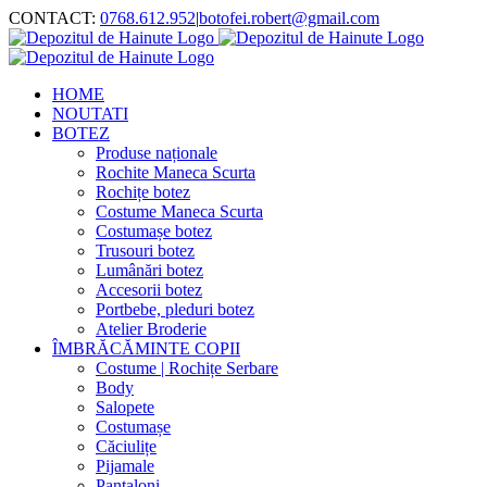
Skip
CONTACT:
0768.612.952
|
botofei.robert@gmail.com
to
content
HOME
NOUTATI
BOTEZ
Produse naționale
Rochite Maneca Scurta
Rochițe botez
Costume Maneca Scurta
Costumașe botez
Trusouri botez
Lumânări botez
Accesorii botez
Portbebe, pleduri botez
Atelier Broderie
ÎMBRĂCĂMINTE COPII
Costume | Rochițe Serbare
Body
Salopete
Costumașe
Căciulițe
Pijamale
Pantaloni