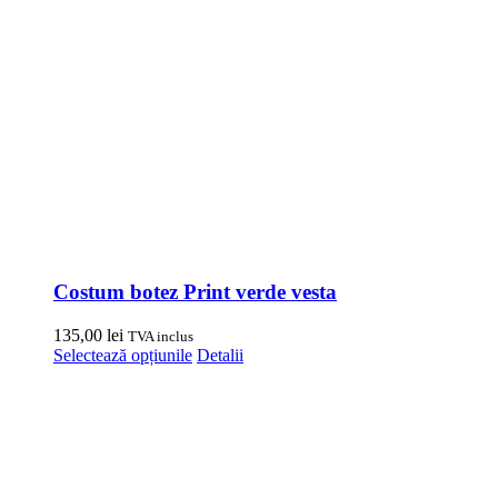
Costum botez Print verde vesta
135,00
lei
TVA inclus
Acest
Selectează opțiunile
Detalii
produs
are
mai
multe
variații.
Opțiunile
pot