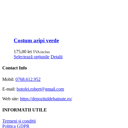
Costum aripi verde
175,00
lei
TVA inclus
Acest
Selectează opțiunile
Detalii
produs
are
Contact Info
mai
multe
Mobil:
0768.612.952
variații.
Opțiunile
E-mail:
botofei.robert@gmail.com
pot
fi
Web site:
https://depozituldehainute.ro/
alese
în
INFORMATII UTILE
pagina
produsului.
Termeni și condiții
Politica GDPR