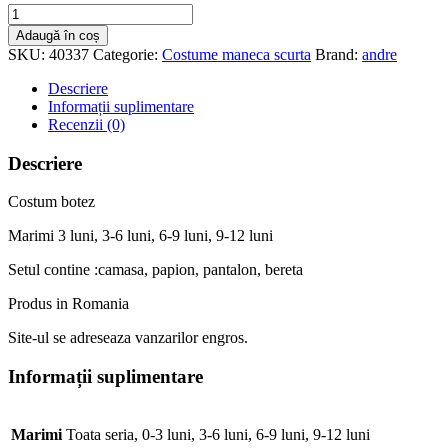
Cantitate
Costum
Adaugă în coș
art
SKU:
40337
Categorie:
Costume maneca scurta
Brand:
andre
verde
Descriere
Informații suplimentare
Recenzii (0)
Descriere
Costum botez
Marimi 3 luni, 3-6 luni, 6-9 luni, 9-12 luni
Setul contine :camasa, papion, pantalon, bereta
Produs in Romania
Site-ul se adreseaza vanzarilor engros.
Informații suplimentare
Marimi
Toata seria, 0-3 luni, 3-6 luni, 6-9 luni, 9-12 luni