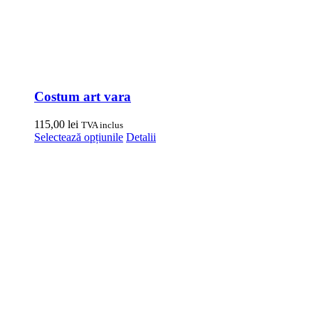
Costum art vara
115,00
lei
TVA inclus
Acest
Selectează opțiunile
Detalii
produs
are
mai
multe
variații.
Opțiunile
pot
fi
alese
în
pagina
produsului.