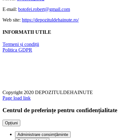
variații.
Opțiunile
E-mail:
botofei.robert@gmail.com
pot
fi
Web site:
https://depozituldehainute.ro/
alese
în
INFORMATII UTILE
pagina
produsului.
Termeni și condiții
Politica GDPR
Copyright 2020 DEPOZITULDEHAINUTE
Page load link
Centrul de preferințe pentru confidențialitate
Opțiuni
Administrare consimțăminte