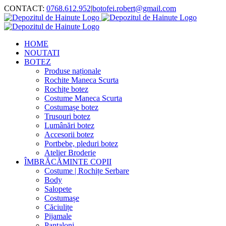
Skip
CONTACT:
0768.612.952
|
botofei.robert@gmail.com
to
content
HOME
NOUTATI
BOTEZ
Produse naționale
Rochite Maneca Scurta
Rochițe botez
Costume Maneca Scurta
Costumașe botez
Trusouri botez
Lumânări botez
Accesorii botez
Portbebe, pleduri botez
Atelier Broderie
ÎMBRĂCĂMINTE COPII
Costume | Rochițe Serbare
Body
Salopete
Costumașe
Căciulițe
Pijamale
Pantaloni