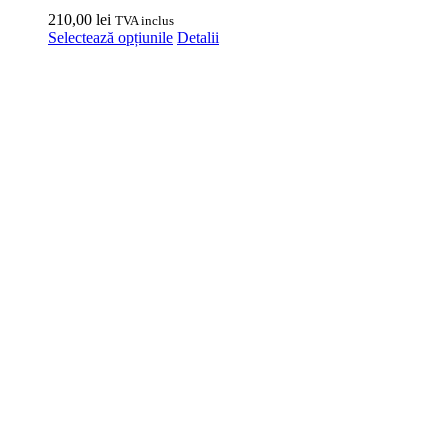
210,00
lei
TVA inclus
Acest
Selectează opțiunile
Detalii
produs
are
mai
multe
variații.
Opțiunile
pot
fi
alese
în
pagina
produsului.