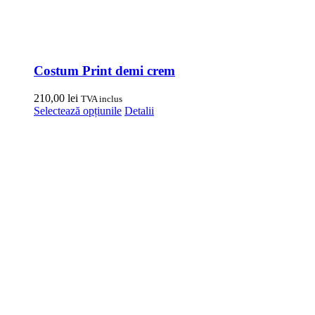
Costum Print demi crem
210,00
lei
TVA inclus
Acest
Selectează opțiunile
Detalii
produs
are
mai
multe
variații.
Opțiunile
pot
fi
alese
în
pagina
produsului.