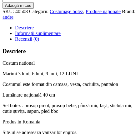
Trusou
Adaugă în coș
național
SKU:
40508
Categorii:
Costumașe botez
,
Produse naționale
Brand:
complet
andre
Descriere
Informații suplimentare
Recenzii (0)
Descriere
Costum national
Marimi 3 luni, 6 luni, 9 luni, 12 LUNI
Costumul este format din camasa, vesta, caciulita, pantalon
Lumânare națională 40 cm
Set botez : prosop preot, prosop bebe, pânză mir, fașă, sticluța mir,
cutie șuvița, sapun, pled bbc
Produs in Romania
Site-ul se adreseaza vanzarilor engros.