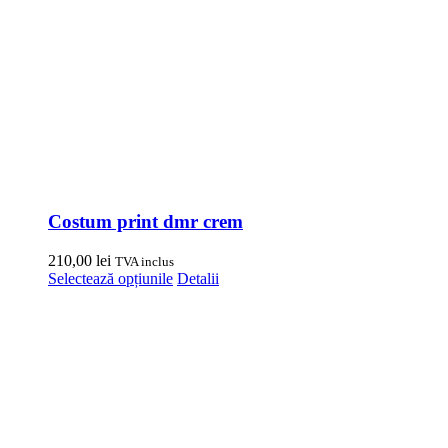
Costum print dmr crem
210,00
lei
TVA inclus
Acest
Selectează opțiunile
Detalii
produs
are
mai
multe
variații.
Opțiunile
pot
fi
alese