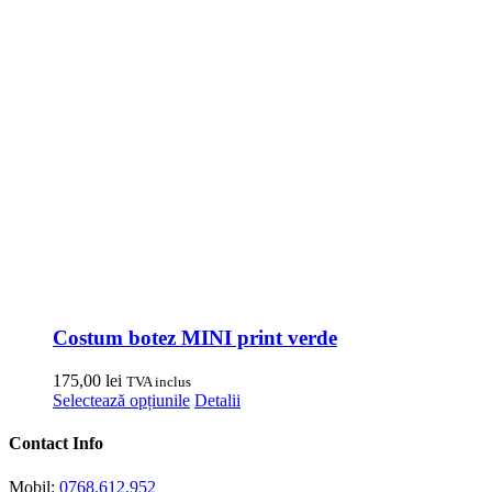
Costum botez MINI print verde
175,00
lei
TVA inclus
Acest
Selectează opțiunile
Detalii
produs
are
Contact Info
mai
multe
Mobil:
0768.612.952