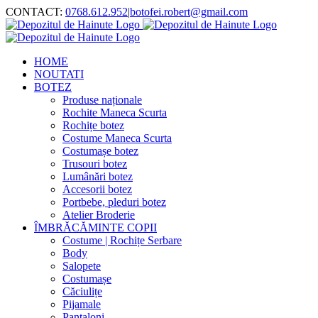
Skip
CONTACT:
0768.612.952
|
botofei.robert@gmail.com
to
content
HOME
NOUTATI
BOTEZ
Produse naționale
Rochite Maneca Scurta
Rochițe botez
Costume Maneca Scurta
Costumașe botez
Trusouri botez
Lumânări botez
Accesorii botez
Portbebe, pleduri botez
Atelier Broderie
ÎMBRĂCĂMINTE COPII
Costume | Rochițe Serbare
Body
Salopete
Costumașe
Căciulițe
Pijamale
Pantaloni