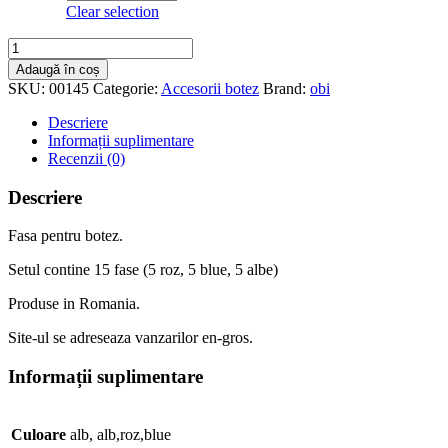
Clear selection
Cantitate
Fasa
Adaugă în coș
botez
SKU:
00145
Categorie:
Accesorii botez
Brand:
obi
2
ron
Descriere
Informații suplimentare
Recenzii (0)
Descriere
Fasa pentru botez.
Setul contine 15 fase (5 roz, 5 blue, 5 albe)
Produse in Romania.
Site-ul se adreseaza vanzarilor en-gros.
Informații suplimentare
Culoare
alb, alb,roz,blue