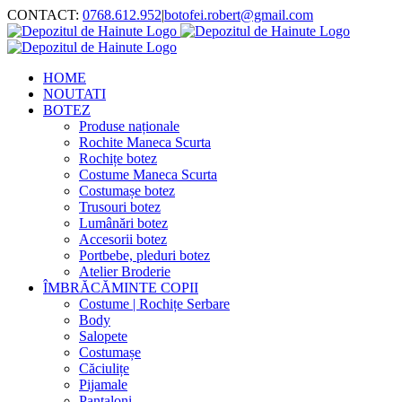
Skip
CONTACT:
0768.612.952
|
botofei.robert@gmail.com
to
content
HOME
NOUTATI
BOTEZ
Produse naționale
Rochite Maneca Scurta
Rochițe botez
Costume Maneca Scurta
Costumașe botez
Trusouri botez
Lumânări botez
Accesorii botez
Portbebe, pleduri botez
Atelier Broderie
ÎMBRĂCĂMINTE COPII
Costume | Rochițe Serbare
Body
Salopete
Costumașe
Căciulițe
Pijamale
Pantaloni