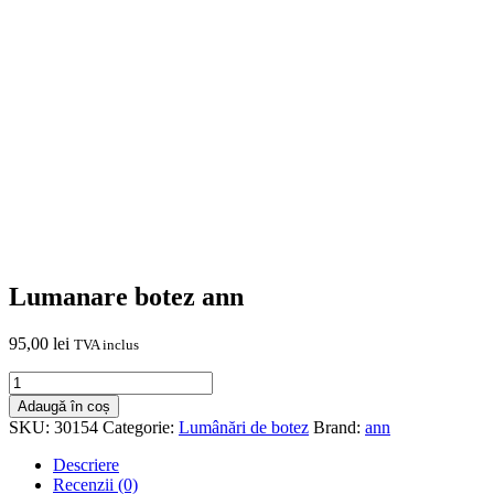
Lumanare botez ann
95,00
lei
TVA inclus
Cantitate
Lumanare
Adaugă în coș
botez
SKU:
30154
Categorie:
Lumânări de botez
Brand:
ann
ann
Descriere
Recenzii (0)