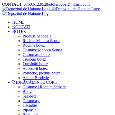
Skip
CONTACT:
0768.612.952
|
botofei.robert@gmail.com
to
content
HOME
NOUTATI
BOTEZ
Produse naționale
Rochite Maneca Scurta
Rochițe botez
Costume Maneca Scurta
Costumașe botez
Trusouri botez
Lumânări botez
Accesorii botez
Portbebe, pleduri botez
Atelier Broderie
ÎMBRĂCĂMINTE COPII
Costume | Rochițe Serbare
Body
Salopete
Costumașe
Căciulițe
Pijamale
Pantaloni