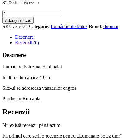
85,00
lei
TVA inclus
Cantitate
Lumanare
Adaugă în coș
botez
SKU:
35674
Categorie:
Lumânări de botez
Brand:
duomar
dmr
Descriere
Recenzii (0)
Descriere
Lumanare botez national baiat
Inaltime lumanare 40 cm.
Site-ul se adreseaza vanzarilor engros.
Produs in Romania
Recenzii
Nu există recenzii până acum.
Fii primul care scrii o recenzie pentru „Lumanare botez dmr”