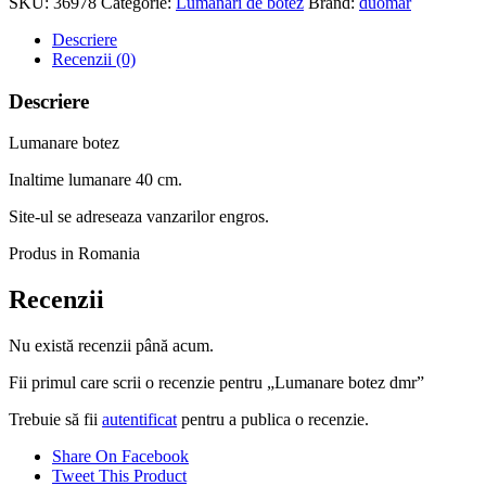
SKU:
36978
Categorie:
Lumânări de botez
Brand:
duomar
dmr
Descriere
Recenzii (0)
Descriere
Lumanare botez
Inaltime lumanare 40 cm.
Site-ul se adreseaza vanzarilor engros.
Produs in Romania
Recenzii
Nu există recenzii până acum.
Fii primul care scrii o recenzie pentru „Lumanare botez dmr”
Trebuie să fii
autentificat
pentru a publica o recenzie.
Share On Facebook
Tweet This Product