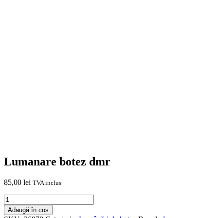
Lumanare botez dmr
85,00
lei
TVA inclus
Cantitate
Lumanare
Adaugă în coș
botez