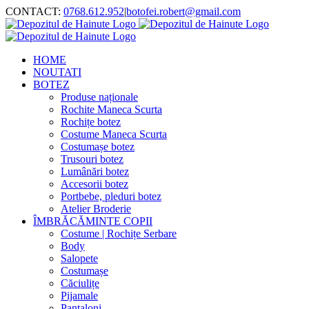
Skip
CONTACT:
0768.612.952
|
botofei.robert@gmail.com
to
content
HOME
NOUTATI
BOTEZ
Produse naționale
Rochite Maneca Scurta
Rochițe botez
Costume Maneca Scurta
Costumașe botez
Trusouri botez
Lumânări botez
Accesorii botez
Portbebe, pleduri botez
Atelier Broderie
ÎMBRĂCĂMINTE COPII
Costume | Rochițe Serbare
Body
Salopete
Costumașe
Căciulițe
Pijamale
Pantaloni