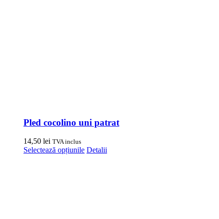
Pled cocolino uni patrat
14,50
lei
TVA inclus
Acest
Selectează opțiunile
Detalii
produs
are
mai
multe
variații.
Opțiunile
pot