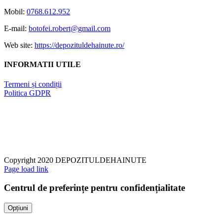
multe
Mobil:
0768.612.952
variații.
Opțiunile
E-mail:
botofei.robert@gmail.com
pot
fi
Web site:
https://depozituldehainute.ro/
alese
în
INFORMATII UTILE
pagina
produsului.
Termeni și condiții
Politica GDPR
Copyright 2020 DEPOZITULDEHAINUTE
Page load link
Centrul de preferințe pentru confidențialitate
Opțiuni