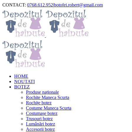
Skip
CONTACT:
0768.612.952
|
botofei.robert@gmail.com
to
content
HOME
NOUTATI
BOTEZ
Produse naționale
Rochite Maneca Scurta
Rochițe botez
Costume Maneca Scurta
Costumașe botez
Trusouri botez
Lumânări botez
Accesorii botez