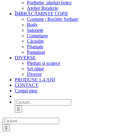
Portbebe, pleduri botez
Atelier Broderie
ÎMBRĂCĂMINTE COPII
Costume | Rochițe Serbare
Body
Salopete
Costumașe
Căciulițe
Pijamale
Pantaloni
DIVERSE
Pleduri și scutece
Set pătuț
Diverse
PRODUSE 1-4 ANI
CONTACT
Contul meu
Cautare...
Cautare...