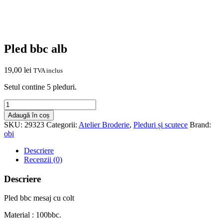
Pled bbc alb
19,00
lei
TVA inclus
Setul contine 5 pleduri.
Cantitate
Pled
Adaugă în coș
bbc
SKU:
29323
Categorii:
Atelier Broderie
,
Pleduri și scutece
Brand:
alb
obi
Descriere
Recenzii (0)
Descriere
Pled bbc mesaj cu colt
Material : 100bbc.