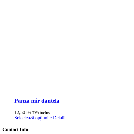
Panza mir dantela
12,50
lei
TVA inclus
Acest
Selectează opțiunile
Detalii
produs
are
Contact Info
mai