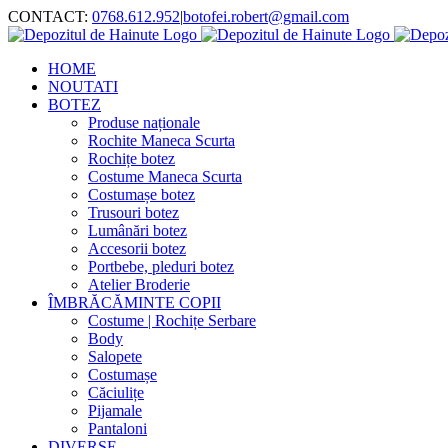
Skip
CONTACT:
0768.612.952
|
botofei.robert@gmail.com
to
content
HOME
NOUTATI
BOTEZ
Produse naționale
Rochite Maneca Scurta
Rochițe botez
Costume Maneca Scurta
Costumașe botez
Trusouri botez
Lumânări botez
Accesorii botez
Portbebe, pleduri botez
Atelier Broderie
ÎMBRĂCĂMINTE COPII
Costume | Rochițe Serbare
Body
Salopete
Costumașe
Căciulițe
Pijamale
Pantaloni
DIVERSE