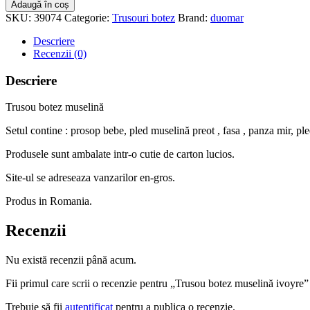
Trusou
Adaugă în coș
botez
SKU:
39074
Categorie:
Trusouri botez
Brand:
duomar
muselină
ivoyre
Descriere
Recenzii (0)
Descriere
Trusou botez muselină
Setul contine : prosop bebe, pled muselină preot , fasa , panza mir, ple
Produsele sunt ambalate intr-o cutie de carton lucios.
Site-ul se adreseaza vanzarilor en-gros.
Produs in Romania.
Recenzii
Nu există recenzii până acum.
Fii primul care scrii o recenzie pentru „Trusou botez muselină ivoyre”
Trebuie să fii
autentificat
pentru a publica o recenzie.